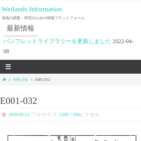
コ
Wetlands Information
ン
湿地の調査・研究のための情報プラットフォーム
テ
最新情報
ン
ツ
パンフレットライブラリーを更新しました
2022-04-
へ
08
ス
キ
ッ
ホ
E001-032
E001-032
プ
ー
ム
E001-032
フルサイズ:
ピクセル
2019-02-13
1350 × 950