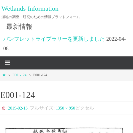
コ
Wetlands Information
ン
湿地の調査・研究のための情報プラットフォーム
テ
最新情報
ン
ツ
パンフレットライブラリーを更新しました
2022-04-
へ
08
ス
キ
ッ
ホ
E001-124
E001-124
プ
ー
ム
E001-124
フルサイズ:
ピクセル
2019-02-13
1350 × 950