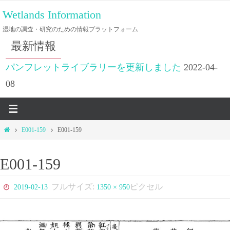
コ
Wetlands Information
ン
湿地の調査・研究のための情報プラットフォーム
テ
最新情報
ン
ツ
パンフレットライブラリーを更新しました
2022-04-
へ
08
ス
キ
ッ
ホ
E001-159
E001-159
プ
ー
ム
E001-159
フルサイズ:
ピクセル
2019-02-13
1350 × 950