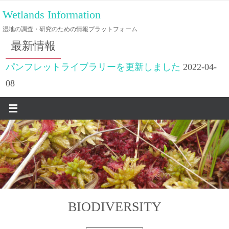
コ
Wetlands Information
ン
湿地の調査・研究のための情報プラットフォーム
テ
最新情報
ン
ツ
パンフレットライブラリーを更新しました
2022-04-
へ
08
ス
キ
ッ
プ
BIODIVERSITY