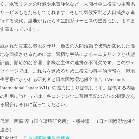
く、水害リスクの軽減や水質浄化など、人間社会に役立つ生態系
サービスももたらしてくれます。そして気候変動と人口減少が進
行する現代、湿地がもたらす生態系サービスの重要性は、ますま
す高まっています。
残された貴重な湿地を守り、過去の人間活動で状態が変化した湿
地を回復させるためには、適切な手法によるモニタリングと状態
評価、順応的な管理、多様な主体の連携が不可欠です。このウェ
ブページでは、これらを進めるために役立つ科学的情報を、湿地
生態系にかかわる研究者と日本国際湿地保全連合（Wetlands
International Japan: WIJ）の協力により提供します。提供する内容
の引用に当たっては、各コンテンツに引用表記の方法の指定があ
る場合はそれに従ってください。
代表 西廣 淳（国立環境研究所）・横井謙一（日本国際湿地保全
連合）
問合せ先
日本国際湿地保全連合