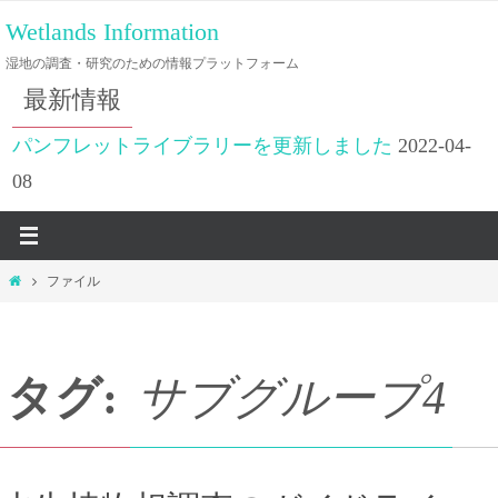
コ
Wetlands Information
ン
湿地の調査・研究のための情報プラットフォーム
テ
最新情報
ン
ツ
パンフレットライブラリーを更新しました
2022-04-
へ
08
ス
キ
ッ
ホ
ファイル
プ
ー
ム
タグ:
サブグループ4