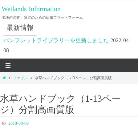
コ
Wetlands Information
ン
湿地の調査・研究のための情報プラットフォーム
テ
最新情報
ン
ツ
パンフレットライブラリーを更新しました
2022-04-
へ
08
ス
キ
ッ
ホ
ファイル
水草ハンドブック（1-13ページ）分割高画質版
プ
ー
ム
水草ハンドブック（1-13ペー
ジ）分割高画質版
2018-08-09