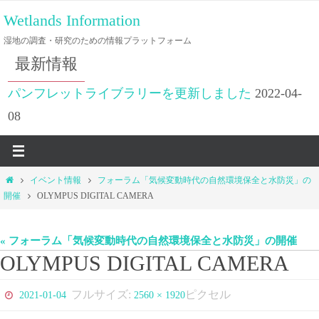
コ
Wetlands Information
ン
湿地の調査・研究のための情報プラットフォーム
テ
最新情報
ン
ツ
パンフレットライブラリーを更新しました
2022-04-
へ
08
ス
キ
ッ
ホ
イベント情報
フォーラム「気候変動時代の自然環境保全と水防災」の
プ
ー
開催
OLYMPUS DIGITAL CAMERA
ム
« フォーラム「気候変動時代の自然環境保全と水防災」の開催
OLYMPUS DIGITAL CAMERA
フルサイズ:
ピクセル
2021-01-04
2560 × 1920