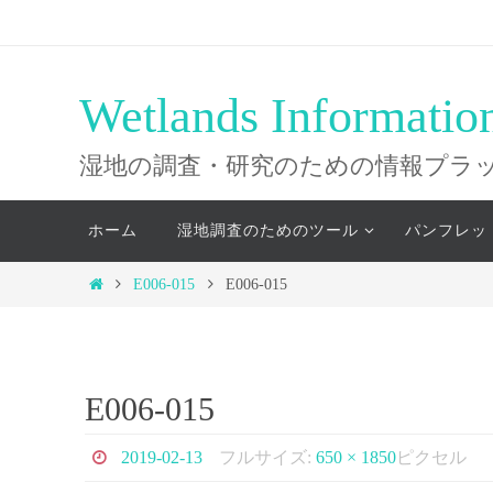
コ
ン
テ
Wetlands Informatio
ン
ツ
湿地の調査・研究のための情報プラ
へ
コ
ス
ホーム
湿地調査のためのツール
パンフレッ
ン
キ
テ
ホ
E006-015
E006-015
ッ
ン
ー
ツ
プ
ム
へ
ス
E006-015
キ
ッ
2019-02-13
フルサイズ:
650 × 1850
ピクセル
プ