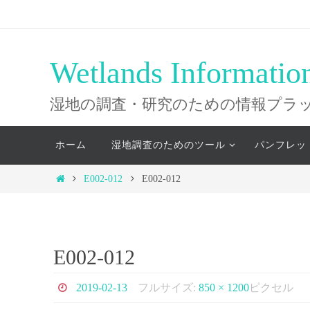
コ
ン
テ
Wetlands Informatio
ン
ツ
湿地の調査・研究のための情報プラ
へ
コ
ス
ホーム
湿地調査のためのツール
パンフレッ
ン
キ
テ
ホ
E002-012
E002-012
ッ
ン
ー
ツ
プ
ム
へ
ス
E002-012
キ
ッ
2019-02-13
フルサイズ:
850 × 1200
ピクセル
プ