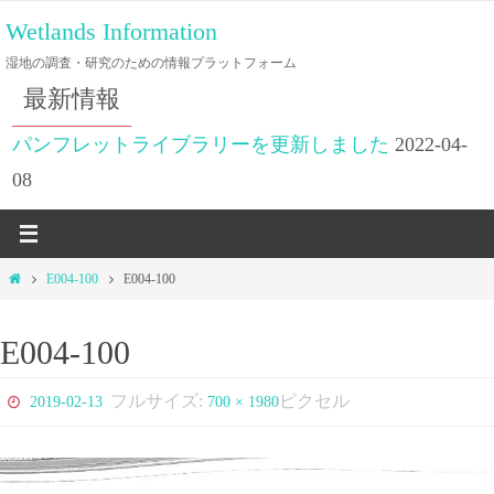
コ
Wetlands Information
ン
湿地の調査・研究のための情報プラットフォーム
テ
最新情報
ン
ツ
パンフレットライブラリーを更新しました
2022-04-
へ
08
ス
キ
ッ
ホ
E004-100
E004-100
プ
ー
ム
E004-100
フルサイズ:
ピクセル
2019-02-13
700 × 1980