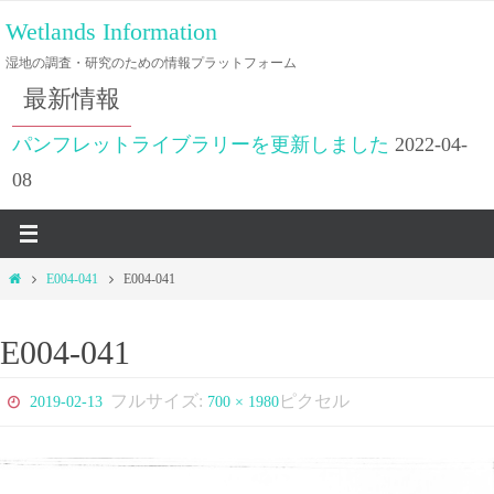
コ
Wetlands Information
ン
湿地の調査・研究のための情報プラットフォーム
テ
最新情報
ン
ツ
パンフレットライブラリーを更新しました
2022-04-
へ
08
ス
キ
ッ
ホ
E004-041
E004-041
プ
ー
ム
E004-041
フルサイズ:
ピクセル
2019-02-13
700 × 1980