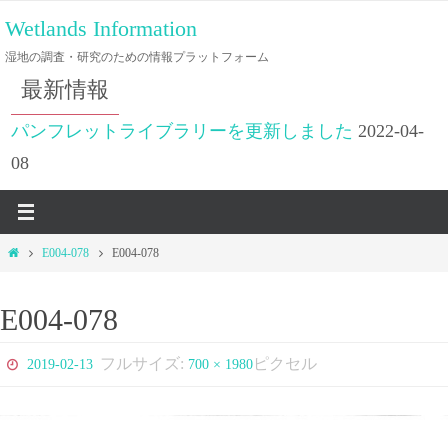
コ
Wetlands Information
ン
湿地の調査・研究のための情報プラットフォーム
テ
最新情報
ン
ツ
パンフレットライブラリーを更新しました
2022-04-
へ
08
ス
キ
ッ
ホ
E004-078
E004-078
プ
ー
ム
E004-078
フルサイズ:
ピクセル
2019-02-13
700 × 1980