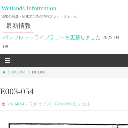
コ
Wetlands Information
ン
湿地の調査・研究のための情報プラットフォーム
テ
最新情報
ン
ツ
パンフレットライブラリーを更新しました
2022-04-
へ
08
ス
キ
ッ
ホ
E003-054
E003-054
プ
ー
ム
E003-054
フルサイズ:
ピクセル
2019-02-13
950 × 1300