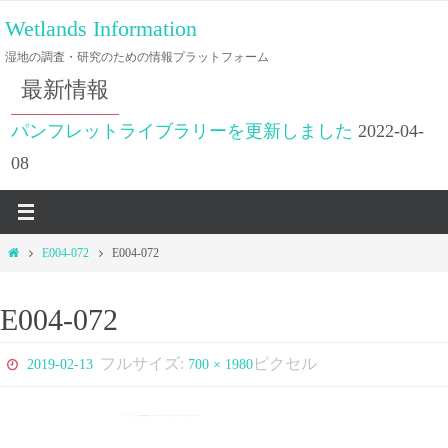
コ
Wetlands Information
ン
湿地の調査・研究のための情報プラットフォーム
テ
最新情報
ン
ツ
パンフレットライブラリーを更新しました
2022-04-
へ
08
ス
キ
ッ
ホ
E004-072
E004-072
プ
ー
ム
E004-072
フルサイズ:
ピクセル
2019-02-13
700 × 1980