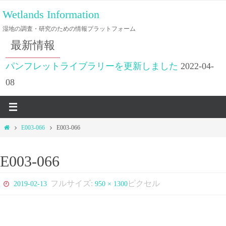
コ
Wetlands Information
ン
湿地の調査・研究のための情報プラットフォーム
テ
最新情報
ン
ツ
パンフレットライブラリーを更新しました
2022-04-
へ
08
ス
キ
ッ
ホ
E003-066
E003-066
プ
ー
ム
E003-066
フルサイズ:
ピクセル
2019-02-13
950 × 1300