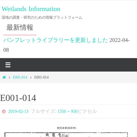
コ
Wetlands Information
ン
湿地の調査・研究のための情報プラットフォーム
テ
最新情報
ン
ツ
パンフレットライブラリーを更新しました
2022-04-
へ
08
ス
キ
ッ
ホ
E001-014
E001-014
プ
ー
ム
E001-014
フルサイズ:
ピクセル
2019-02-13
1350 × 950