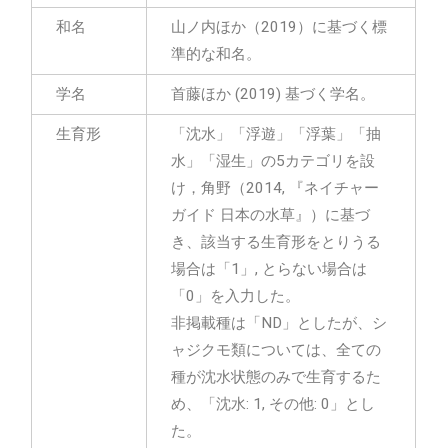
和名
山ノ内ほか（2019）に基づく標
準的な和名。
学名
首藤ほか (2019) 基づく学名。
生育形
「沈水」「浮遊」「浮葉」「抽
水」「湿生」の5カテゴリを設
け，角野（2014, 『ネイチャー
ガイド 日本の水草』）に基づ
き、該当する生育形をとりうる
場合は「1」, とらない場合は
「0」を入力した。
非掲載種は「ND」としたが、シ
ャジクモ類については、全ての
種が沈水状態のみで生育するた
め、「沈水: 1, その他: 0」とし
た。