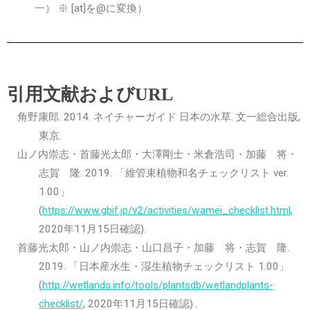
一） ※ [at]を@に変換）
引用文献およびURL
角野康郎. 2014. ネイチャーガイド 日本の水草. 文一総合出版,
東京.
山ノ内崇志・首藤光太郎・大澤剛士・米倉浩司・加藤 将・
志賀 隆. 2019. 「維管束植物和名チェックリスト ver.
1.00」
(
https://www.gbif.jp/v2/activities/wamei_checklist.html
,
2020年11月15日確認).
首藤光太郎・山ノ内崇志・山口昌子・加藤 将・志賀 隆.
2019. 「日本産水生・湿生植物チェックリスト 1.00」
(
http://wetlands.info/tools/plantsdb/wetlandplants-
checklist/
, 2020年11月15日確認) .