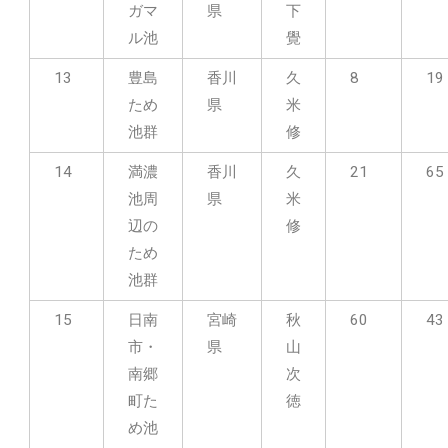
ガマ
県
下
ル池
覺
13
豊島
香川
久
8
19
ため
県
米
池群
修
14
満濃
香川
久
21
65
池周
県
米
辺の
修
ため
池群
15
日南
宮崎
秋
60
43
市・
県
山
南郷
次
町た
徳
め池