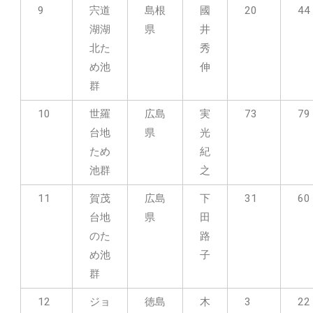
9
宍道
島根
國
20
44
湖湖
県
井
北た
秀
め池
伸
群
10
世羅
広島
実
73
79
台地
県
光
ため
紀
池群
之
11
賀茂
広島
下
31
60
台地
県
田
のた
路
め池
子
群
12
ジョ
徳島
木
3
22