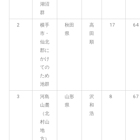
湖沼
群
2
横手
秋田
高
17
64
市・
県
田
仙北
順
郡に
かけ
ての
ため
池群
3
河島
山形
沢
8
67
山麓
県
和
（北
浩
村山
地
方）