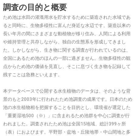
調査の目的と概要
ため池は水田の灌漑用水を貯水するために築造された水域であ
ると同時に、生物多様性に富んだ身近な水辺です。築造以来の
長い年月の間にさまざまな動植物が移り住み、人間による利用
や維持管理と共存しながら、独自の生態系を形成してきまし
た。しかしながら、生き物に関する調査が行われているのは、
全国にあるため池のほんの一部に過ぎません。生物多様性の観
点からため池の価値を見直し、そこに息づく生き物を記録して
残すことは急務といえます。
本データベースで公開する水生植物のデータは、そのような背
景のもと2003年に行われたため池調査の成果です。日本のため
池の水生植物相を把握することを目的とし、環境省が選定した
「重要湿地500（※）」に含まれるため池群を中心に調査が行
われました。調査されたため池は全国15地域、総計399ヶ所
（表）におよびます。平野部・盆地・丘陵地帯・中山間地と多