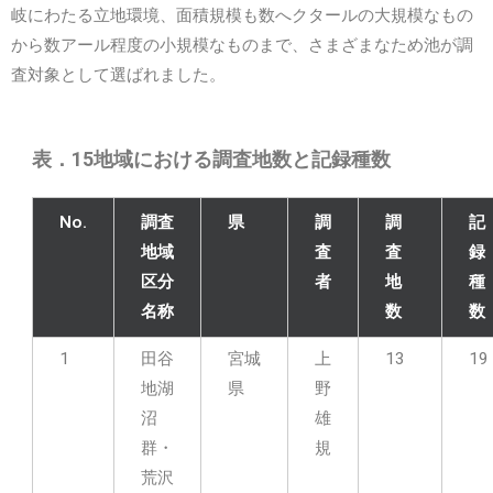
岐にわたる立地環境、面積規模も数へクタールの大規模なもの
から数アール程度の小規模なものまで、さまざまなため池が調
査対象として選ばれました。
表．15地域における調査地数と記録種数
No.
調査
県
調
調
記
地域
査
査
録
区分
者
地
種
名称
数
数
1
田谷
宮城
上
13
19
地湖
県
野
沼
雄
群・
規
荒沢