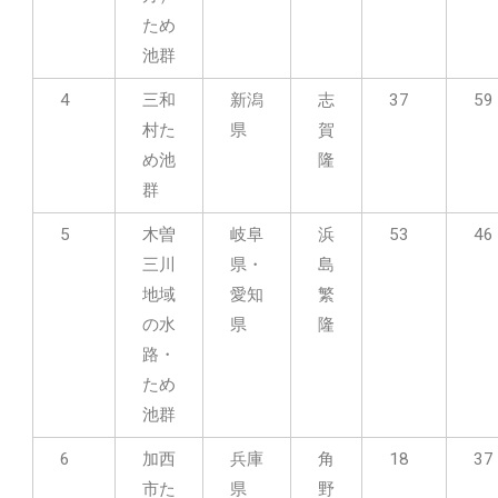
ため
池群
4
三和
新潟
志
37
59
村た
県
賀
め池
隆
群
5
木曽
岐阜
浜
53
46
三川
県・
島
地域
愛知
繁
の水
県
隆
路・
ため
池群
6
加西
兵庫
角
18
37
市た
県
野