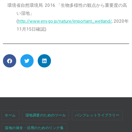
環境省自然環境局. 2016.「生物多様性の観点から重要度の高
い湿地」
(
http://www.env.go.jp/nature/important_wetland/
, 2020年
11月15日確認).
ホーム
湿地調査のためのツール
パンフレットライブラリー
湿地の保全・活用のためのリンク集