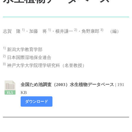
1)
1)
2)
3)
志賀 隆
・加藤 将
・横井謙一
・角野康郎
（編）
1)
新潟大学教育学部
2)
日本国際湿地保全連合
3)
神戸大学大学院理学研究科（名誉教授）
全国ため池調査（2003）水生植物データベース
| 191
KB
ダウンロード