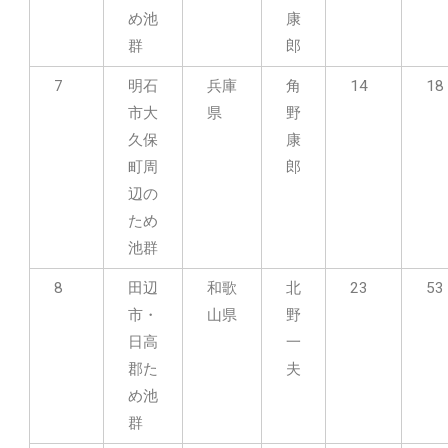
め池
康
群
郎
7
明石
兵庫
角
14
18
市大
県
野
久保
康
町周
郎
辺の
ため
池群
8
田辺
和歌
北
23
53
市・
山県
野
日高
一
郡た
夫
め池
群