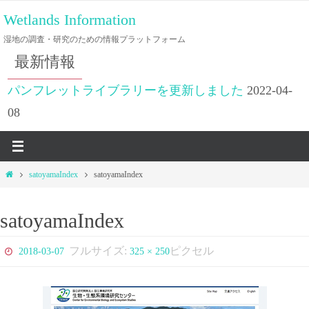
コ
Wetlands Information
ン
湿地の調査・研究のための情報プラットフォーム
テ
最新情報
ン
ツ
パンフレットライブラリーを更新しました
2022-04-
へ
08
ス
キ
ッ
ホ
satoyamaIndex
satoyamaIndex
プ
ー
ム
satoyamaIndex
フルサイズ:
ピクセル
2018-03-07
325 × 250