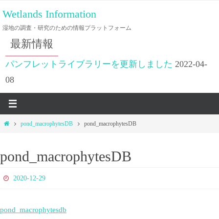
コ
Wetlands Information
ン
湿地の調査・研究のための情報プラットフォーム
テ
最新情報
ン
ツ
パンフレットライブラリーを更新しました
2022-04-
へ
08
ス
キ
ッ
ホ
pond_macrophytesDB
pond_macrophytesDB
プ
ー
ム
pond_macrophytesDB
2020-12-29
pond_macrophytesdb