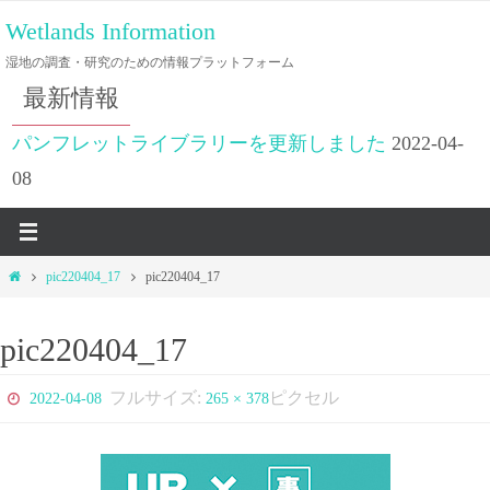
コ
Wetlands Information
ン
湿地の調査・研究のための情報プラットフォーム
テ
最新情報
ン
ツ
パンフレットライブラリーを更新しました
2022-04-
へ
08
ス
キ
ッ
ホ
pic220404_17
pic220404_17
プ
ー
ム
pic220404_17
フルサイズ:
ピクセル
2022-04-08
265 × 378