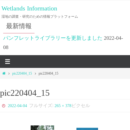
コ
Wetlands Information
ン
湿地の調査・研究のための情報プラットフォーム
テ
最新情報
ン
ツ
パンフレットライブラリーを更新しました
2022-04-
へ
08
ス
キ
ッ
ホ
pic220404_15
pic220404_15
プ
ー
ム
pic220404_15
フルサイズ:
ピクセル
2022-04-04
265 × 378