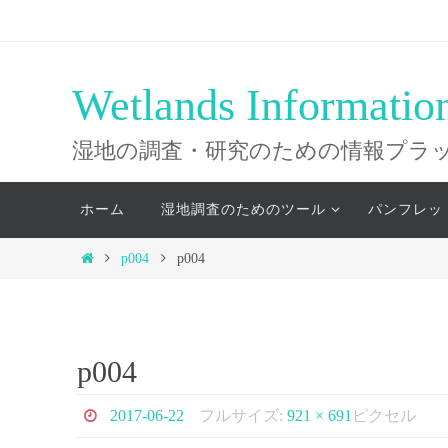
コ
ン
テ
Wetlands Informatio
ン
ツ
湿地の調査・研究のための情報プラ
へ
コ
ス
ホーム
湿地調査のためのツール
パンフレッ
ン
キ
テ
ホ
p004
p004
ッ
ン
ー
ツ
プ
ム
へ
ス
p004
キ
ッ
2017-06-22
フルサイズ:
921 × 691
ピクセル
プ