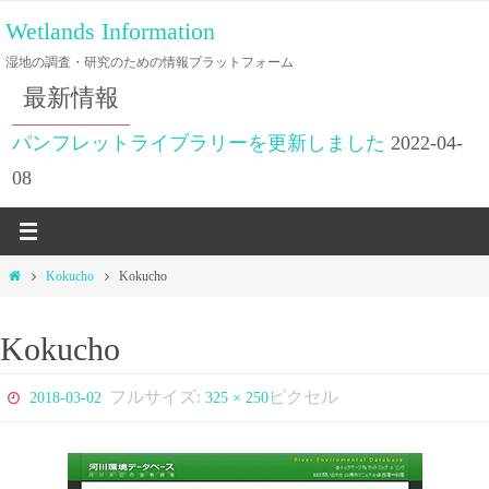
コ
Wetlands Information
ン
湿地の調査・研究のための情報プラットフォーム
テ
最新情報
ン
ツ
パンフレットライブラリーを更新しました
2022-04-
へ
08
ス
キ
ッ
ホ
Kokucho
Kokucho
プ
ー
ム
Kokucho
フルサイズ:
ピクセル
2018-03-02
325 × 250