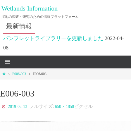
コ
Wetlands Information
ン
湿地の調査・研究のための情報プラットフォーム
テ
最新情報
ン
ツ
パンフレットライブラリーを更新しました
2022-04-
へ
08
ス
キ
ッ
ホ
E006-003
E006-003
プ
ー
ム
E006-003
フルサイズ:
ピクセル
2019-02-13
650 × 1850