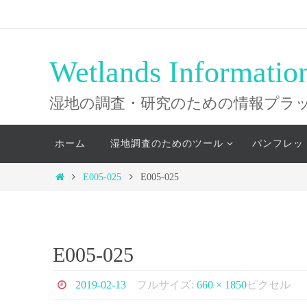
コ
ン
テ
Wetlands Informatio
ン
ツ
湿地の調査・研究のための情報プラ
へ
コ
ス
ホーム
湿地調査のためのツール
パンフレッ
ン
キ
テ
ホ
E005-025
E005-025
ッ
ン
ー
ツ
プ
ム
へ
ス
E005-025
キ
ッ
2019-02-13
フルサイズ:
660 × 1850
ピクセル
プ