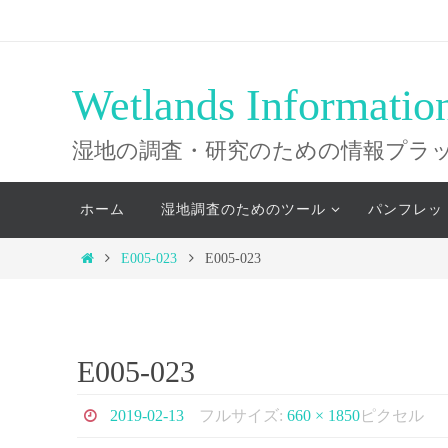
コ
ン
テ
Wetlands Informatio
ン
ツ
湿地の調査・研究のための情報プラ
へ
コ
ス
ホーム
湿地調査のためのツール
パンフレッ
ン
キ
テ
ホ
E005-023
E005-023
ッ
ン
ー
ツ
プ
ム
へ
ス
E005-023
キ
ッ
2019-02-13
フルサイズ:
660 × 1850
ピクセル
プ