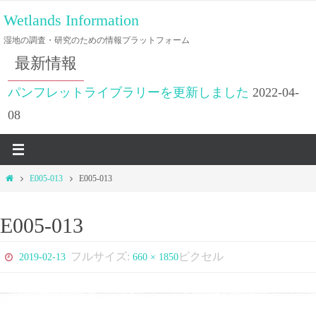
コ
Wetlands Information
ン
湿地の調査・研究のための情報プラットフォーム
テ
最新情報
ン
ツ
パンフレットライブラリーを更新しました
2022-04-
へ
08
ス
キ
ッ
ホ
E005-013
E005-013
プ
ー
ム
E005-013
フルサイズ:
ピクセル
2019-02-13
660 × 1850