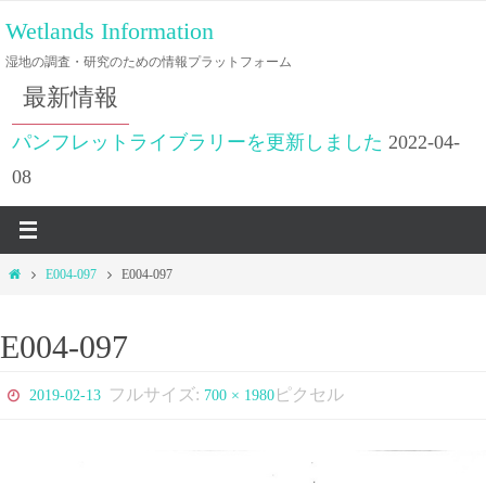
コ
Wetlands Information
ン
湿地の調査・研究のための情報プラットフォーム
テ
最新情報
ン
ツ
パンフレットライブラリーを更新しました
2022-04-
へ
08
ス
キ
ッ
ホ
E004-097
E004-097
プ
ー
ム
E004-097
フルサイズ:
ピクセル
2019-02-13
700 × 1980