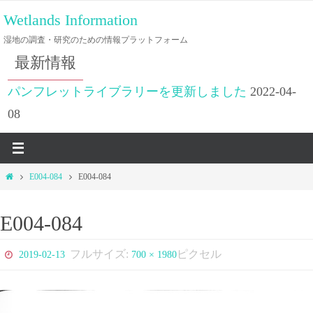
コ
Wetlands Information
ン
湿地の調査・研究のための情報プラットフォーム
テ
最新情報
ン
ツ
パンフレットライブラリーを更新しました
2022-04-
へ
08
ス
キ
ッ
ホ
E004-084
E004-084
プ
ー
ム
E004-084
フルサイズ:
ピクセル
2019-02-13
700 × 1980