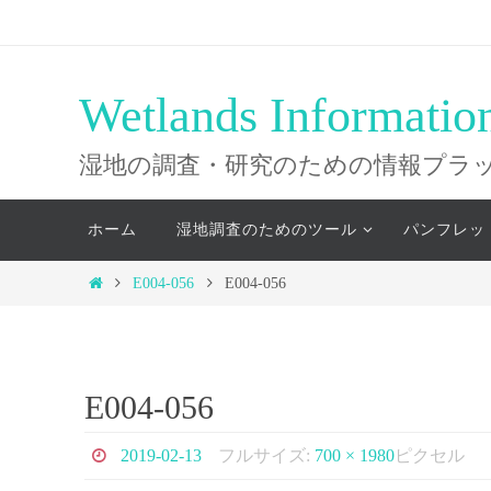
コ
ン
テ
Wetlands Informatio
ン
ツ
湿地の調査・研究のための情報プラ
へ
コ
ス
ホーム
湿地調査のためのツール
パンフレッ
ン
キ
テ
ホ
E004-056
E004-056
ッ
ン
ー
ツ
プ
ム
へ
ス
E004-056
キ
ッ
2019-02-13
フルサイズ:
700 × 1980
ピクセル
プ