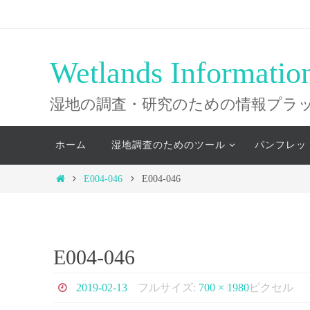
コ
ン
テ
Wetlands Informatio
ン
ツ
湿地の調査・研究のための情報プラ
へ
コ
ス
ホーム
湿地調査のためのツール
パンフレッ
ン
キ
テ
ホ
E004-046
E004-046
ッ
ン
ー
ツ
プ
ム
へ
ス
E004-046
キ
ッ
2019-02-13
フルサイズ:
700 × 1980
ピクセル
プ