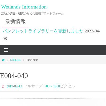
コ
Wetlands Information
ン
湿地の調査・研究のための情報プラットフォーム
テ
最新情報
ン
ツ
パンフレットライブラリーを更新しました
2022-04-
へ
08
ス
キ
ッ
ホ
E004-040
E004-040
プ
ー
ム
E004-040
フルサイズ:
ピクセル
2019-02-13
700 × 1980