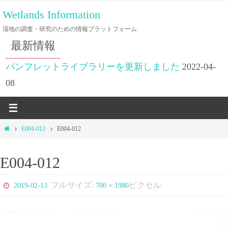
コ
Wetlands Information
ン
湿地の調査・研究のための情報プラットフォーム
テ
最新情報
ン
ツ
パンフレットライブラリーを更新しました
2022-04-
へ
08
ス
キ
ッ
ホ
E004-012
E004-012
プ
ー
ム
E004-012
フルサイズ:
ピクセル
2019-02-13
700 × 1980