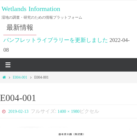
コ
Wetlands Information
ン
湿地の調査・研究のための情報プラットフォーム
テ
最新情報
ン
ツ
パンフレットライブラリーを更新しました
2022-04-
へ
08
ス
キ
ッ
ホ
E004-001
E004-001
プ
ー
ム
E004-001
フルサイズ:
ピクセル
2019-02-13
1400 × 1980