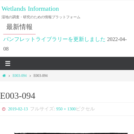
コ
Wetlands Information
ン
湿地の調査・研究のための情報プラットフォーム
テ
最新情報
ン
ツ
パンフレットライブラリーを更新しました
2022-04-
へ
08
ス
キ
ッ
ホ
E003-094
E003-094
プ
ー
ム
E003-094
フルサイズ:
ピクセル
2019-02-13
950 × 1300