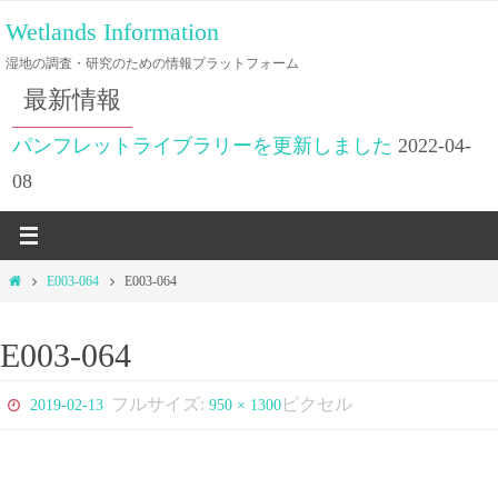
コ
Wetlands Information
ン
湿地の調査・研究のための情報プラットフォーム
テ
最新情報
ン
ツ
パンフレットライブラリーを更新しました
2022-04-
へ
08
ス
キ
ッ
ホ
E003-064
E003-064
プ
ー
ム
E003-064
フルサイズ:
ピクセル
2019-02-13
950 × 1300