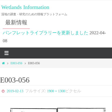
コ
Wetlands Information
ン
湿地の調査・研究のための情報プラットフォーム
テ
最新情報
ン
ツ
パンフレットライブラリーを更新しました
2022-04-
へ
08
ス
キ
ッ
ホ
E003-056
E003-056
プ
ー
ム
E003-056
フルサイズ:
ピクセル
2019-02-13
1900 × 1300