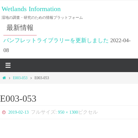
コ
Wetlands Information
ン
湿地の調査・研究のための情報プラットフォーム
テ
最新情報
ン
ツ
パンフレットライブラリーを更新しました
2022-04-
へ
08
ス
キ
ッ
ホ
E003-053
E003-053
プ
ー
ム
E003-053
フルサイズ:
ピクセル
2019-02-13
950 × 1300