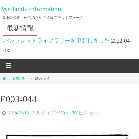
コ
Wetlands Information
ン
湿地の調査・研究のための情報プラットフォーム
テ
最新情報
ン
ツ
パンフレットライブラリーを更新しました
2022-04-
へ
08
ス
キ
ッ
ホ
E003-044
E003-044
プ
ー
ム
E003-044
フルサイズ:
ピクセル
2019-02-13
950 × 1300