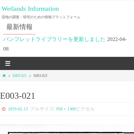
コ
Wetlands Information
ン
湿地の調査・研究のための情報プラットフォーム
テ
最新情報
ン
ツ
パンフレットライブラリーを更新しました
2022-04-
へ
08
ス
キ
ッ
ホ
E003-021
E003-021
プ
ー
ム
E003-021
フルサイズ:
ピクセル
2019-02-13
950 × 1300