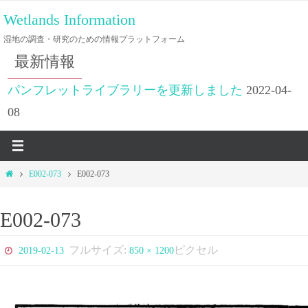
コ
Wetlands Information
ン
湿地の調査・研究のための情報プラットフォーム
テ
最新情報
ン
ツ
パンフレットライブラリーを更新しました
2022-04-
へ
08
ス
キ
ッ
ホ
E002-073
E002-073
プ
ー
ム
E002-073
フルサイズ:
ピクセル
2019-02-13
850 × 1200