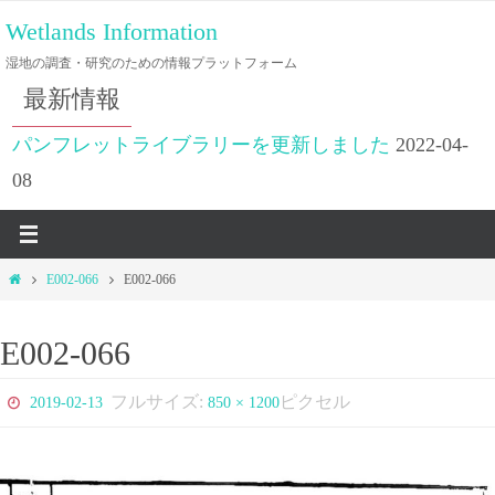
コ
Wetlands Information
ン
湿地の調査・研究のための情報プラットフォーム
テ
最新情報
ン
ツ
パンフレットライブラリーを更新しました
2022-04-
へ
08
ス
キ
ッ
ホ
E002-066
E002-066
プ
ー
ム
E002-066
フルサイズ:
ピクセル
2019-02-13
850 × 1200