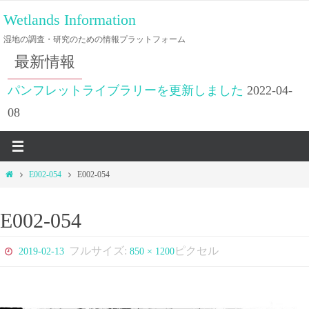
コ
Wetlands Information
ン
湿地の調査・研究のための情報プラットフォーム
テ
最新情報
ン
ツ
パンフレットライブラリーを更新しました
2022-04-
へ
08
ス
キ
ッ
ホ
E002-054
E002-054
プ
ー
ム
E002-054
フルサイズ:
ピクセル
2019-02-13
850 × 1200