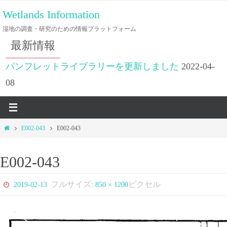
コ
Wetlands Information
ン
湿地の調査・研究のための情報プラットフォーム
テ
最新情報
ン
ツ
パンフレットライブラリーを更新しました
2022-04-
へ
08
ス
キ
ッ
ホ
E002-043
E002-043
プ
ー
ム
E002-043
フルサイズ:
ピクセル
2019-02-13
850 × 1200