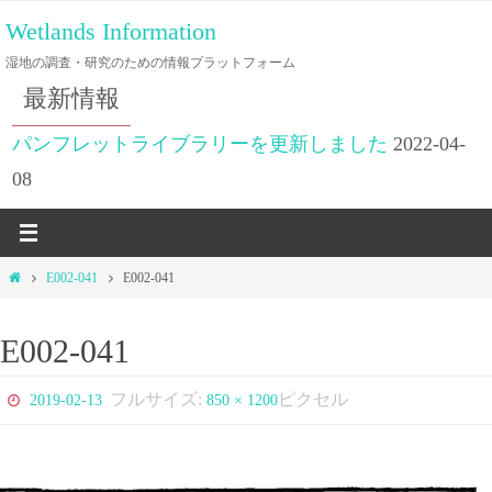
コ
Wetlands Information
ン
湿地の調査・研究のための情報プラットフォーム
テ
最新情報
ン
ツ
パンフレットライブラリーを更新しました
2022-04-
へ
08
ス
キ
ッ
ホ
E002-041
E002-041
プ
ー
ム
E002-041
フルサイズ:
ピクセル
2019-02-13
850 × 1200