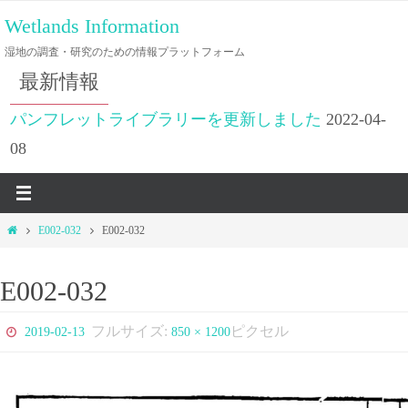
コ
Wetlands Information
ン
湿地の調査・研究のための情報プラットフォーム
テ
最新情報
ン
ツ
パンフレットライブラリーを更新しました
2022-04-
へ
08
ス
キ
ッ
ホ
E002-032
E002-032
プ
ー
ム
E002-032
フルサイズ:
ピクセル
2019-02-13
850 × 1200