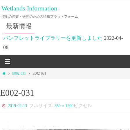
コ
Wetlands Information
ン
湿地の調査・研究のための情報プラットフォーム
テ
最新情報
ン
ツ
パンフレットライブラリーを更新しました
2022-04-
へ
08
ス
キ
ッ
ホ
E002-031
E002-031
プ
ー
ム
E002-031
フルサイズ:
ピクセル
2019-02-13
850 × 1200