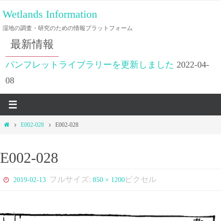
コ
Wetlands Information
ン
湿地の調査・研究のための情報プラットフォーム
テ
最新情報
ン
ツ
パンフレットライブラリーを更新しました
2022-04-
へ
08
ス
キ
ッ
ホ
E002-028
E002-028
プ
ー
ム
E002-028
フルサイズ:
ピクセル
2019-02-13
850 × 1200