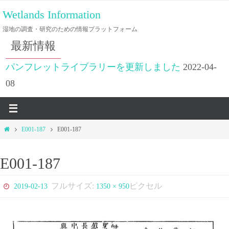
コ
Wetlands Information
ン
湿地の調査・研究のための情報プラットフォーム
テ
最新情報
ン
ツ
パンフレットライブラリーを更新しました
2022-04-
へ
08
ス
キ
ッ
ホ
E001-187
E001-187
プ
ー
ム
E001-187
フルサイズ:
ピクセル
2019-02-13
1350 × 950