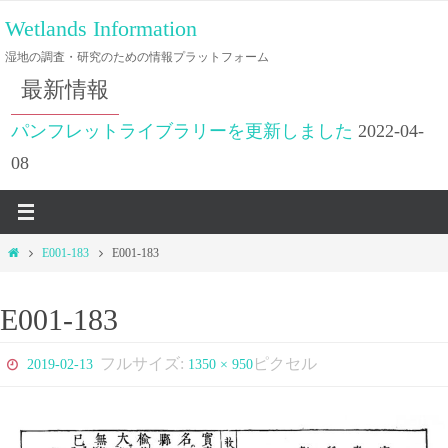
コ
Wetlands Information
ン
湿地の調査・研究のための情報プラットフォーム
テ
最新情報
ン
ツ
パンフレットライブラリーを更新しました
2022-04-
へ
08
ス
キ
ッ
ホ
E001-183
E001-183
プ
ー
ム
E001-183
フルサイズ:
ピクセル
2019-02-13
1350 × 950